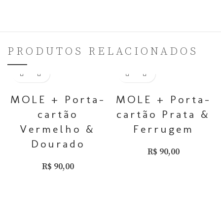
PRODUTOS RELACIONADOS
Adicionar ao carrinho
Adicionar ao carrinho
MOLE + Porta-
MOLE + Porta-
cartão
cartão Prata &
Vermelho &
Ferrugem
Dourado
R$
90,00
R$
90,00