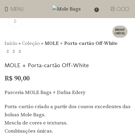
MENU
R$
0,00
0
Clique para Zoom
INDISP
ONÍVEL
Início
»
Coleção
»
MOLE + Porta-cartão Off-White
MOLE + Porta-cartão Off-White
R$
90,00
Parceria MOLE Bags + Dafna Edery
Porta-cartão criado a partir dos couros excedentes das
bolsas Mole Bags.
Mescla de cores e texturas.
Combinações únicas.