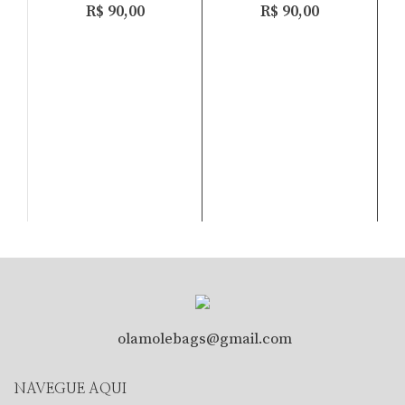
R$
90,00
R$
90,00
Adiciona
P
olamolebags@gmail.com
NAVEGUE AQUI