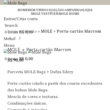
HOME
BEM-VINDO
COLEÇÃO
CAMPANHAS
LOJAS
MOLE VESTÍVEIS
MOLE HOME
Entrar/Criar conta
Clique para Zoom
Search
Início
»
Coleção
»
MOLE + Porta-cartão Marrom
0
items
R$
0,00
Menu
Menu
MOLE + Porta-cartão Marrom
0
items
R$
0,00
R$
90,00
Parceria MOLE Bags + Dafna Edery
Porta-cartão criado a partir dos couros excedentes
das bolsas Mole Bags.
Mescla de cores e texturas.
Combinações únicas.