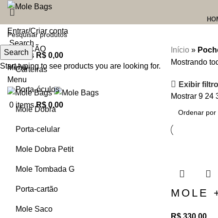
HO
Entrar/Criar conta
Search
COLEÇÃO
Início
»
Poch
Search
0
items
R$
0,00
Mostrando tod
Start typing to see products you are looking for.
Menu
Carteiras
Menu
Exibir filtr
Porta-óculos
Mostrar
9
24
0
items
R$
0,00
Mole Dobra
Porta-celular
Mole Dobra Petit
Mole Tombada G
Adicionar ao carrinho
Porta-cartão
MOLE +
Mole Saco
R$
330,00