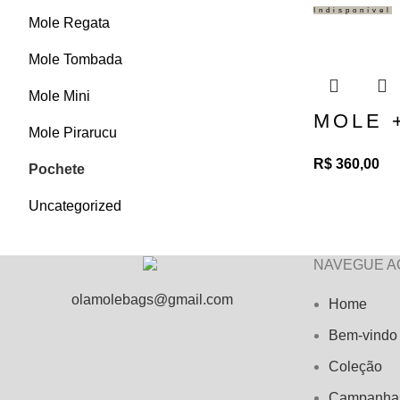
Indisponível
Mole Regata
Mole Tombada
Mole Mini
MOLE +
Mole Pirarucu
R$
360,00
Pochete
Uncategorized
NAVEGUE A
olamolebags@gmail.com
Home
Bem-vindo
Coleção
Campanha