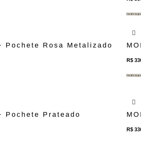
Indisp
 Pochete Rosa Metalizado
MOL
R$
33
Indisp
 Pochete Prateado
MOL
R$
33