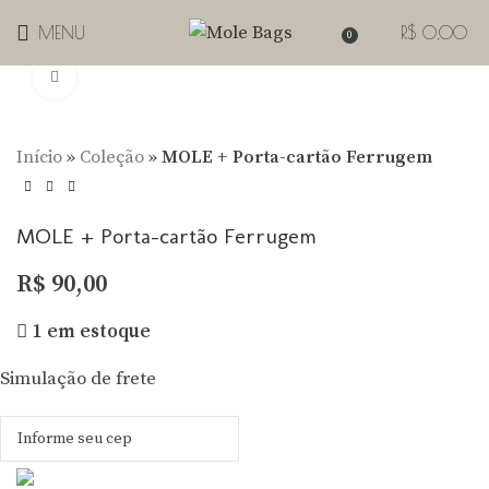
MENU
R$
0,00
0
Clique para Zoom
Início
»
Coleção
»
MOLE + Porta-cartão Ferrugem
MOLE + Porta-cartão Ferrugem
R$
90,00
1 em estoque
Simulação de frete