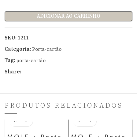
ADICIONAR AO CARRINHO
SKU:
1211
Categoria:
Porta-cartão
Tag:
porta-cartão
Share:
PRODUTOS RELACIONADOS
Adicionar ao carrinho
Adicionar ao carrinho
MOLE + Porta-
MOLE + Porta-