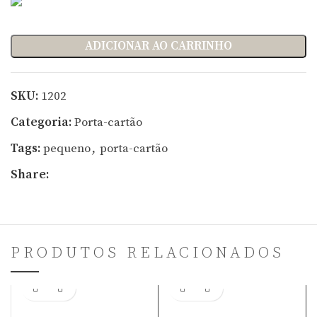
ADICIONAR AO CARRINHO
SKU:
1202
Categoria:
Porta-cartão
Tags:
pequeno
,
porta-cartão
Share:
PRODUTOS RELACIONADOS
Adicionar ao carrinho
Adicionar ao carrinho