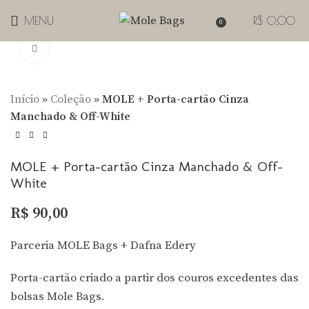
MENU
R$
0,00
0
Clique para Zoom
Início
»
Coleção
»
MOLE + Porta-cartão Cinza
Manchado & Off-White
MOLE + Porta-cartão Cinza Manchado & Off-
White
R$
90,00
Parceria MOLE Bags + Dafna Edery
Porta-cartão criado a partir dos couros excedentes das
bolsas Mole Bags.