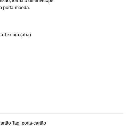
ssão, formato de envelope.
o porta-moeda.
a Textura (aba)
cartão
Tag:
porta-cartão