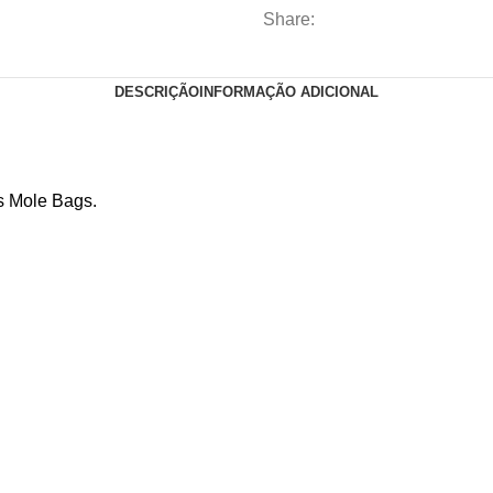
Prata
Share:
&
Prata
DESCRIÇÃO
INFORMAÇÃO ADICIONAL
Textura
quantidade
as Mole Bags.