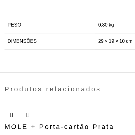
PESO
0,80 kg
DIMENSÕES
29 × 19 × 10 cm
Produtos relacionados
Adicionar ao carrinho
MOLE + Porta-cartão Prata