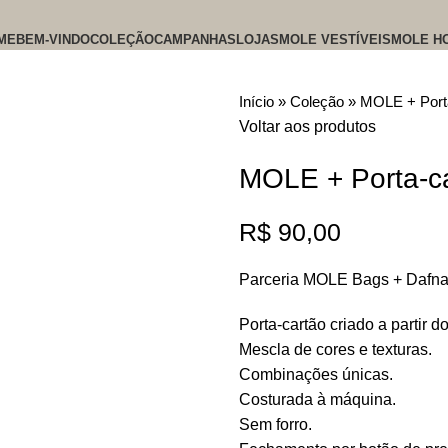
ME
BEM-VINDO
COLEÇÃO
CAMPANHAS
LOJAS
MOLE VESTÍVEIS
MOLE H
Início
»
Coleção
»
MOLE + Porta
Voltar aos produtos
MOLE + Porta-ca
R$
90,00
Parceria MOLE Bags + Dafna
Porta-cartão criado a partir
Mescla de cores e texturas.
Combinações únicas.
Costurada à máquina.
Sem forro.