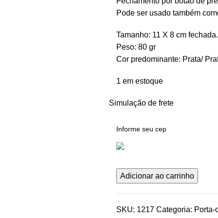
Fechamento por botão de pre
Pode ser usado também com
Tamanho: 11 X 8 cm fechada.
Peso: 80 gr
Cor predominante: Prata/ Prat
1 em estoque
Simulação de frete
MOLE
Adicionar ao carrinho
+
Porta-
SKU:
1217
Categoria:
Porta-
cartão