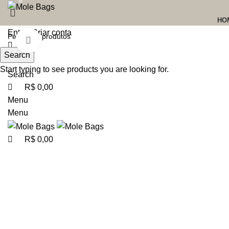
0
0
HO
Entrar/Criar conta
Clique para Zoom
Search
Start typing to see products you are looking for.
Search
R$
0,00
Menu
Menu
R$
0,00