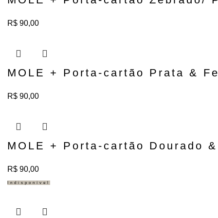
R$
90,00
Adicionar ao carrinho
MOLE + Porta-cartão Prata & F
R$
90,00
Adicionar ao carrinho
MOLE + Porta-cartão Dourado &
R$
90,00
Indisponível