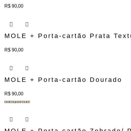
R$
90,00
Adicionar ao carrinho
MOLE + Porta-cartão Prata Text
R$
90,00
Adicionar ao carrinho
MOLE + Porta-cartão Dourado
R$
90,00
Indisponível
MOLE + Porta-cartão Zebrado/ 