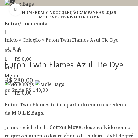
0
0
Clique para Zoom
HOME
BEM-VINDO
COLEÇÃO
CAMPANHAS
LOJAS
MOLE VESTÍVEIS
MOLE HOME
Entrar/Criar conta
Início
»
Coleção
»
Futon Twin Flames Azul Tie Dye
Search
R$
0,00
Futon Twin Flames Azul Tie Dye
Menu
Menu
R$
280,00
ou 2x de
R$
140,00
R$
0,00
Futon Twin Flames f
eita a partir do couro excedente
da
M O L E Bags
.
Jeans reciclado da
Cotton Move,
desenvolvido com o
reaproveitamento
dos resíduos da cadeira têxtil
de pré