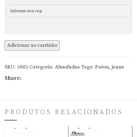
Futon
Adicionar ao carrinho
Twin
Flames
SKU:
5005
Categoria:
Almofadas
Tags:
Futon
,
jeans
Azul
Tie
Share:
Dye
quantidade
PRODUTOS RELACIONADOS
Adicionar ao carrinho
INDI
SPO