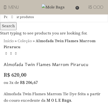
MENU
R$
0,00
0
Clique para Zoom
Search
Start typing to see products you are looking for.
Início
»
Coleção
»
Almofada Twin Flames Marrom
Pirarucu
Almofada Twin Flames Marrom Pirarucu
R$
620,00
ou 3x de
R$
206,67
Almofada Twin Flames Marrom Tie Dye feita
a partir
do couro excedente
da
M O L E Bags
.