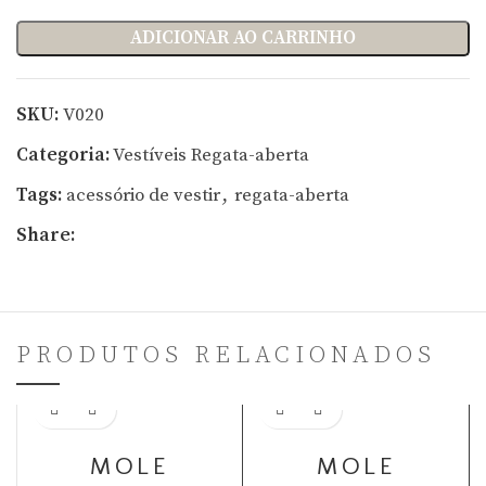
ADICIONAR AO CARRINHO
SKU:
V020
Categoria:
Vestíveis Regata-aberta
Tags:
acessório de vestir
,
regata-aberta
Share:
PRODUTOS RELACIONADOS
Adicionar ao carrinho
Adicionar ao carrinho
MOLE
MOLE