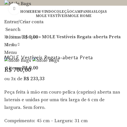
Clique para Zoom
HOME
BEM-VINDO
COLEÇÃO
CAMPANHAS
LOJAS
MOLE VESTÍVEIS
MOLE HOME
Entrar/Criar conta
Search
Início
»
Coleção
»
MOLE Vestíveis Regata-aberta Preta
0
items
R$
0,00
Menu
Menu
MOLE Vestíveis Regata-aberta Preta
0
items
R$
0,00
R$
700,00
ou 3x de
R$
233,33
Peça feita à mão em couro pelica (caprino) aberta nas
laterais e unidas por uma tira larga de 6 cm de
largura. Sem forro.
Comprimento: 45 cm – Largura: 31 cm