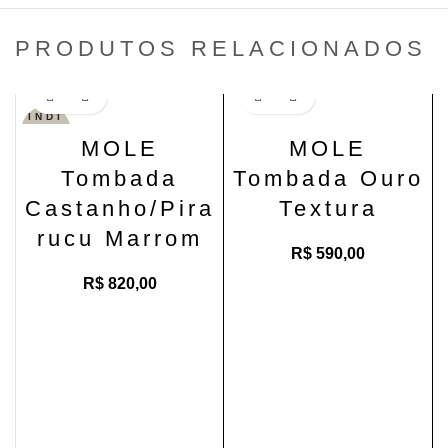
PRODUTOS RELACIONADOS
Adicionar ao carrinho
INDI
SPO
NÍV
MOLE
MOLE
EL
Tombada
Tombada Ouro
Castanho/Pira
Textura
rucu Marrom
R$
590,00
R$
820,00