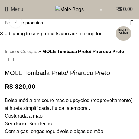
Menu
R$
0,00
0
Clique para Zoom
INDISP
Start typing to see products you are looking for.
ONÍVE
L
Início
»
Coleção
»
MOLE Tombada Preto/ Pirarucu Preto
MOLE Tombada Preto/ Pirarucu Preto
R$
820,00
Bolsa média em couro macio upcycled (reaproveitamento),
silhueta simplificada, fluída, atemporal.
Costurada à mão.
Sem forro. Sem fecho.
Com alças longas reguláveis e alças de mão.