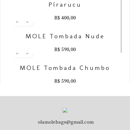
Pirarucu
R$
400,00
Adicionar ao carrinho
MOLE Tombada Nude
R$
590,00
Adicionar ao carrinho
MOLE Tombada Chumbo
R$
590,00
olamolebags@gmail.com