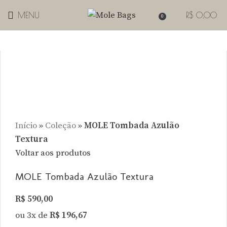
MENU
R$
0,00
0
Clique para Zoom
Início
»
Coleção
»
MOLE Tombada Azulão
Textura
Voltar aos produtos
MOLE Tombada Azulão Textura
R$
590,00
ou 3x de
R$
196,67