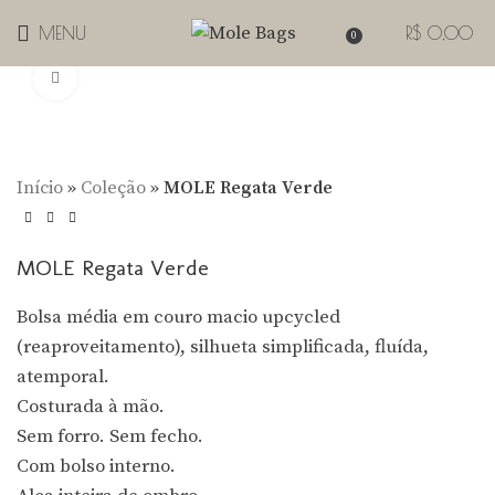
MENU
R$
0,00
0
Clique para Zoom
Início
»
Coleção
»
MOLE Regata Verde
MOLE Regata Verde
Bolsa média em couro macio upcycled
(reaproveitamento), silhueta simplificada, fluída,
atemporal.
Costurada à mão.
Sem forro. Sem fecho.
Com bolso interno.