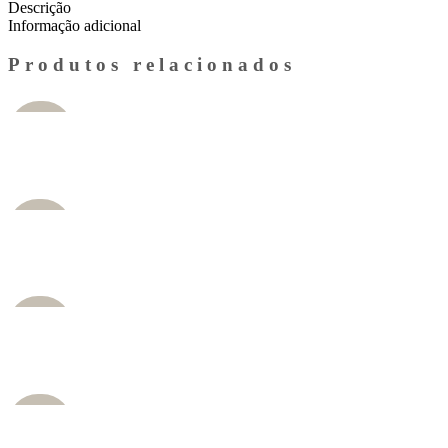
Descrição
Informação adicional
Produtos relacionados
INDI
SPON
ÍVEL
INDI
SPON
ÍVEL
INDI
SPON
ÍVEL
INDI
SPON
ÍVEL