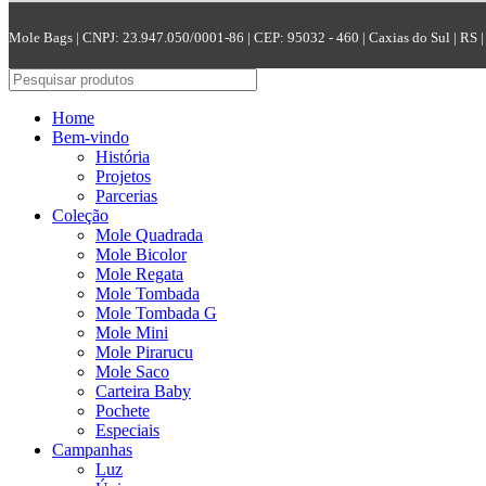
Mole Bags | CNPJ: 23.947.050/0001-86 | CEP: 95032 - 460 | Caxias do Sul | RS | 
Home
Bem-vindo
História
Projetos
Parcerias
Coleção
Mole Quadrada
Mole Bicolor
Mole Regata
Mole Tombada
Mole Tombada G
Mole Mini
Mole Pirarucu
Mole Saco
Carteira Baby
Pochete
Especiais
Campanhas
Luz