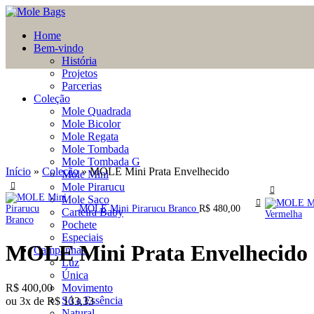
Home
Bem-vindo
História
Projetos
Parcerias
Coleção
Mole Quadrada
Mole Bicolor
Clique para Zoom
Mole Regata
Mole Tombada
Mole Tombada G
Início
»
Coleção
»
MOLE Mini Prata Envelhecido
Mole Mini
Mole Pirarucu
Mole Saco
MOLE Mini Pirarucu Branco
R$
480,00
Carteira Baby
Pochete
Especiais
MOLE Mini Prata Envelhecido
Campanhas
Luz
Única
R$
400,00
Movimento
Só a Essência
ou 3x de
R$
133,33
Natural