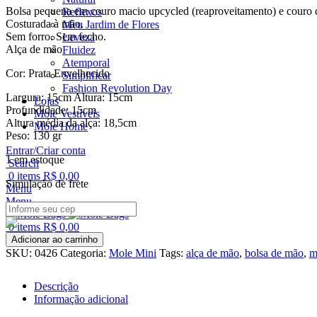
Bolsa pequena em couro macio upcycled (reaproveitamento) e couro de 
Reflexos
Costurada à mão.
Meu Jardim de Flores
Sem forro. Sem fecho.
Leveza
Alça de mão
Fluidez
Atemporal
Cor: Prata Envelhecido
Simplificar
Fashion Revolution Day
Largura: 15cm Altura: 15cm
Lojas
Profundidade: 15cm
Mole Vestíveis
Altura média da alça: 18,5cm
Mole Home
Peso: 130 gr
Entrar/Criar conta
1 em estoque
Search
0
items
R$
0,00
Simulação de frete
Menu
Menu
0
items
R$
0,00
MOLE
Adicionar ao carrinho
Mini
SKU:
0426
Categoria:
Mole Mini
Tags:
alça de mão
,
bolsa de mão
,
m
Prata
Envelhecido
Descrição
quantidade
Informação adicional