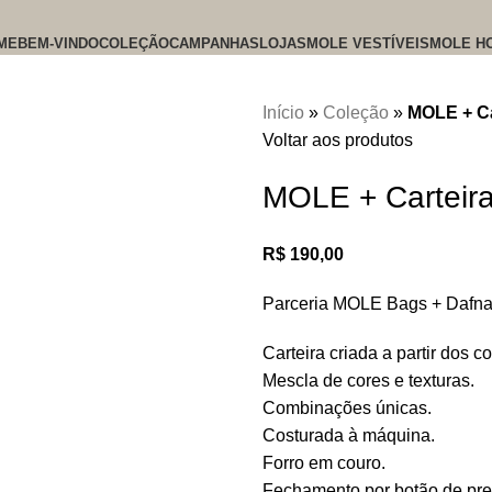
ME
BEM-VINDO
COLEÇÃO
CAMPANHAS
LOJAS
MOLE VESTÍVEIS
MOLE H
Início
»
Coleção
»
MOLE + Ca
Voltar aos produtos
MOLE + Carteira
R$
190,00
Parceria MOLE Bags + Dafna
Carteira criada a partir dos
Mescla de cores e texturas.
Combinações únicas.
Costurada à máquina.
Forro em couro.
Fechamento por botão de pre