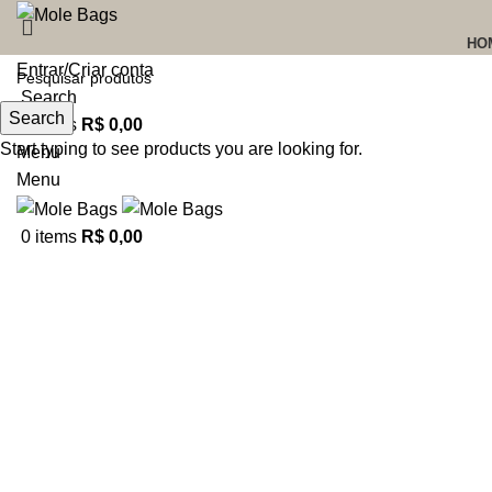
HO
Entrar/Criar conta
Search
Search
Indisponível
0
items
R$
0,00
Start typing to see products you are looking for.
Menu
Menu
Clique para Zoom
0
items
R$
0,00