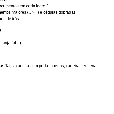
documentos em cada lado: 2
entos maiores (CNH) e cédulas dobradas.
te de trás.
a.
ranja (aba)
ras
Tags:
carteira com porta-moedas
,
carteira pequena